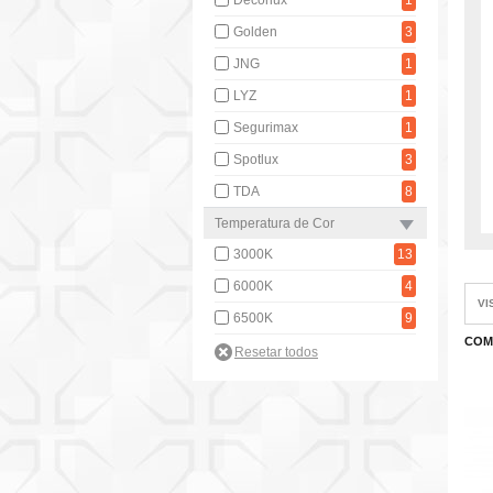
Decorlux
1
Golden
3
JNG
1
LYZ
1
Segurimax
1
Spotlux
3
TDA
8
Temperatura de Cor
3000K
13
6000K
4
VI
6500K
9
COM