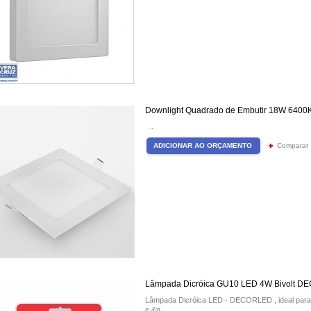
Downlight Quadrado de Embutir 18W 6400K
..
Comparar
Lâmpada Dicróica GU10 LED 4W Bivolt 
Lâmpada Dicróica LED - DECORLED , ideal para 
e &n..