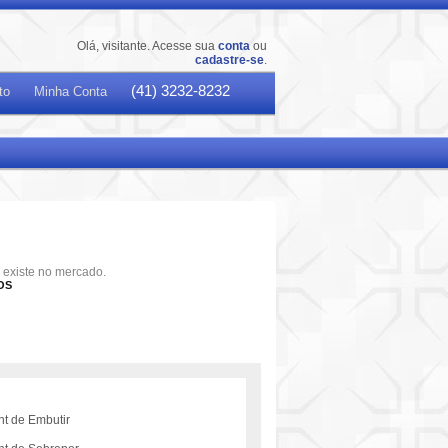
Olá, visitante. Acesse sua
conta
ou
cadastre-se
.
(41) 3232-8232
to
Minha Conta
 existe no mercado.
OS
t de Embutir