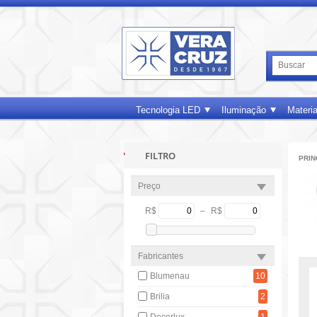
Tecnologia LED
Iluminação
Materia
FILTRO
PRIN
Preço
R$
–
R$
Fabricantes
Blumenau
10
Brilia
2