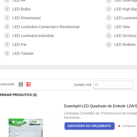
LED AR
LED Downligh
LED Bulbo
LED High Ba
LED Dimerizavel
LED Luminári
LED Luminária Comercial e Residencial
LED Vela
LED Luminária Industrial
LED Dicróica
LED Par
LED Refletor
LED Tubular
SUALIZAR:
EXIBIR ATÉ:
PARAR PRODUTOS (0)
Downlight LED Quadrado de Embutir 12W B
Lâmpadas Downlight da TDA possuem tecnologia 
importante ..
Comparar