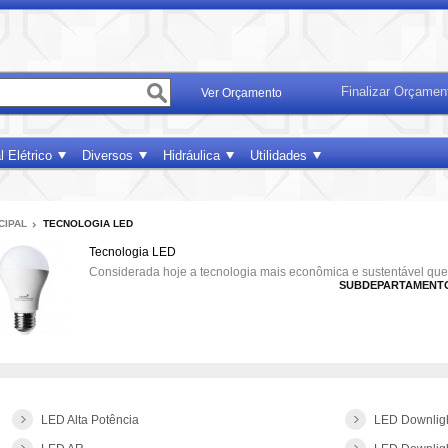
Finalizar Orçamen
Ver Orçamento
l Elétrico
Diversos
Hidráulica
Utilidades
CIPAL
TECNOLOGIA LED
Tecnologia LED
Considerada hoje a tecnologia mais econômica e sustentável que
SUBDEPARTAMENT
Subdepartamentos
LED Alta Potência
LED Downligh