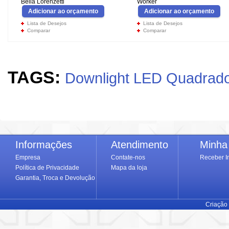
Bella Lorenzetti
Worker
Adicionar ao orçamento
Adicionar ao orçamento
Lista de Desejos
Lista de Desejos
Comparar
Comparar
TAGS:
Downlight LED Quadrado
Informações
Atendimento
Minha
Empresa
Contate-nos
Receber I
Política de Privacidade
Mapa da loja
Garantia, Troca e Devolução
Criação